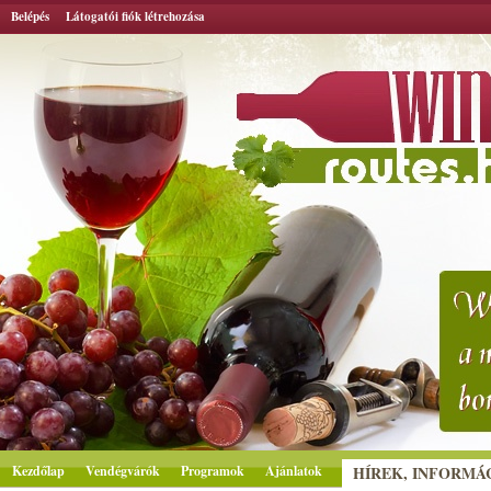
Belépés
Látogatói fiók létrehozása
Kezdőlap
Vendégvárók
Programok
Ajánlatok
HÍREK, INFORMÁ