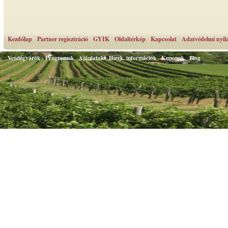
Kezdőlap
Partner regisztráció
GYIK
Oldaltérkép
Kapcsolat
Adatvédelmi nyil
Vendégvárók
Programok
Ajánlatok
Hírek, információk
Kuponok
Blog