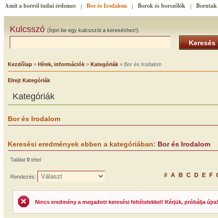
Amit a borról tudni érdemes
Bor és Irodalom
Borok és borszőlők
Borutak
|
|
|
Kulcsszó
(Írjon be egy kulcsszót a kereséshez!)
Keresés
Kezdőlap
»
Hírek, információk
»
Kategóriák
» Bor és Irodalom
Elrejt Kategóriák
Kategóriák
Bor és Irodalom
Keresési eredmények ebben a kategóriában:
Bor és Irodalom
Találat
0
tétel
#
A
B
C
D
E
F
Rendezés:
Nincs eredmény a megadott keresési feltételekkel! Kérjük, próbálja újra