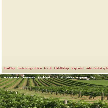
Kezdőlap
Partner regisztráció
GYIK
Oldaltérkép
Kapcsolat
Adatvédelmi nyil
Vendégvárók
Programok
Ajánlatok
Hírek, információk
Kuponok
Blog