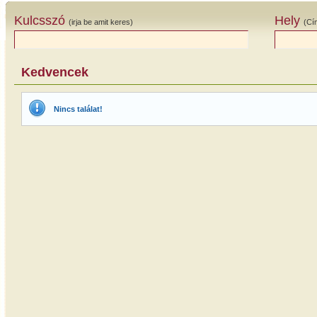
Kulcsszó
Hely
(irja be amit keres)
(Cí
Kedvencek
Nincs találat!