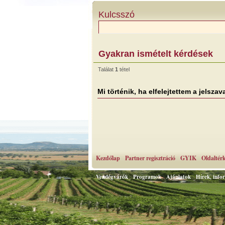
Kulcsszó
Gyakran ismételt kérdések
Találat
1
tétel
Mi történik, ha elfelejtettem a jelsza
Kezdőlap
Partner regisztráció
GYIK
Oldaltér
Vendégvárók
Programok
Ajánlatok
Hírek, info