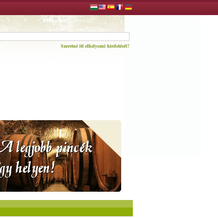
Szeretné itt elhelyezni hirdetését?