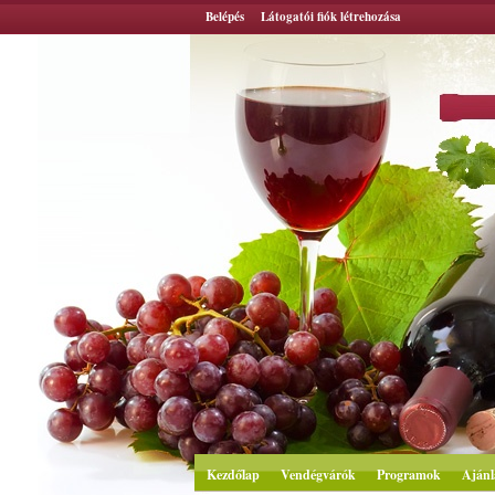
Belépés
Látogatói fiók létrehozása
Kezdőlap
Vendégvárók
Programok
Ajánl