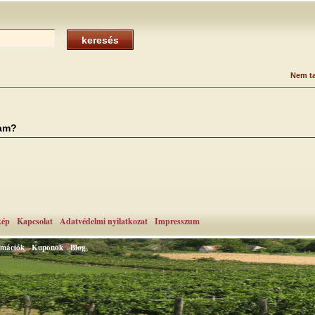
keresés
Nem ta
vam?
kép
Kapcsolat
Adatvédelmi nyilatkozat
Impresszum
rmációk
Kuponok
Blog