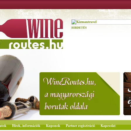
HIRDETÉS
atok
Hírek, információk
Kuponok
Partner regisztráció
Kapcsolat