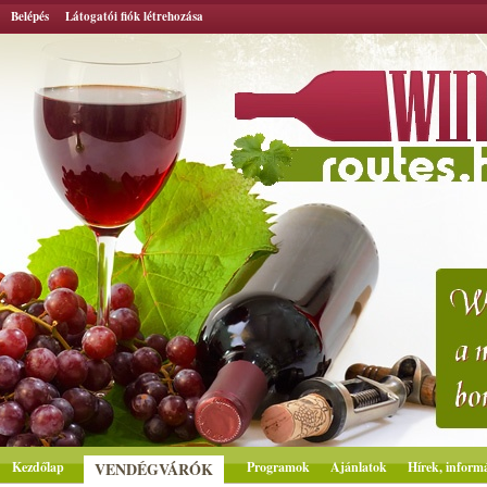
Belépés
Látogatói fiók létrehozása
Kezdőlap
VENDÉGVÁRÓK
Programok
Ajánlatok
Hírek, inform