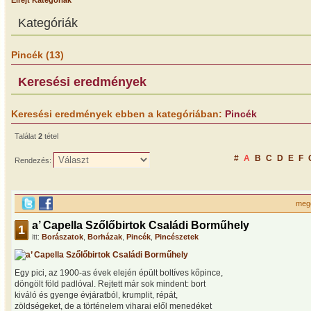
Elrejt Kategóriák
Kategóriák
Pincék (13)
Keresési eredmények
Keresési eredmények ebben a kategóriában:
Pincék
Találat
2
tétel
#
A
B
C
D
E
F
Rendezés:
meg
a’ Capella Szőlőbirtok Családi Borműhely
1
itt:
Borászatok
,
Borházak
,
Pincék
,
Pincészetek
Egy pici, az 1900-as évek elején épült boltíves kőpince,
döngölt föld padlóval. Rejtett már sok mindent: bort
kiváló és gyenge évjáratból, krumplit, répát,
zöldségeket, de a történelem viharai elől menedéket