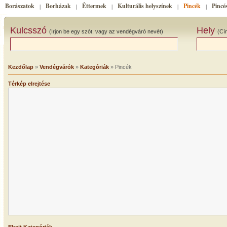
Borászatok
Borházak
Éttermek
Kulturális helyszínek
Pincék
Pincé
|
|
|
|
|
Kulcsszó
Hely
(Irjon be egy szót, vagy az vendégváró nevét)
(Cí
Kezdőlap
»
Vendégvárók
»
Kategóriák
» Pincék
Térkép elrejtése