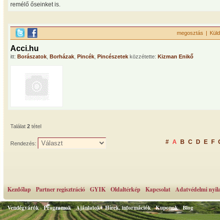
remélő őseinket is.
megosztás
|
Küld
Acci.hu
itt:
Borászatok
,
Borházak
,
Pincék
,
Pincészetek
közzétette:
Kizman Enikő
Találat
2
tétel
#
A
B
C
D
E
F
Rendezés:
Kezdőlap
Partner regisztráció
GYIK
Oldaltérkép
Kapcsolat
Adatvédelmi nyil
Vendégvárók
Programok
Ajánlatok
Hírek, információk
Kuponok
Blog