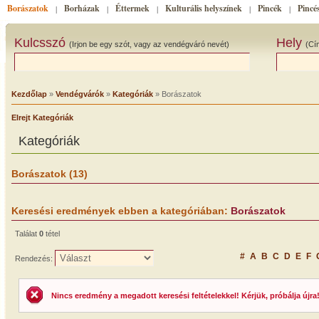
Borászatok
Borházak
Éttermek
Kulturális helyszínek
Pincék
Pincé
|
|
|
|
|
Kulcsszó
Hely
(Irjon be egy szót, vagy az vendégváró nevét)
(Cí
Kezdőlap
»
Vendégvárók
»
Kategóriák
» Borászatok
Elrejt Kategóriák
Kategóriák
Borászatok (13)
Keresési eredmények ebben a kategóriában:
Borászatok
Találat
0
tétel
#
A
B
C
D
E
F
Rendezés:
Nincs eredmény a megadott keresési feltételekkel! Kérjük, próbálja újra