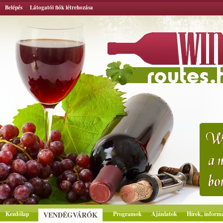
Belépés
Látogatói fiók létrehozása
Kezdőlap
VENDÉGVÁRÓK
Programok
Ajánlatok
Hírek, inform