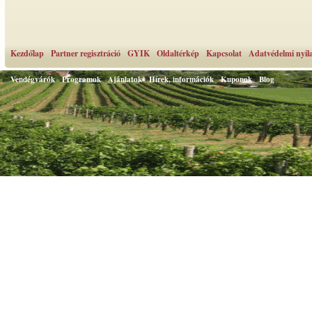
Kezdőlap
Partner regisztráció
GYIK
Oldaltérkép
Kapcsolat
Adatvédelmi nyil
Vendégvárók
Programok
Ajánlatok
Hírek, információk
Kuponok
Blog