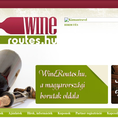
HIRDETÉS
ok
Ajánlatok
Hírek, információk
Kuponok
Partner regisztráció
Kapcsol