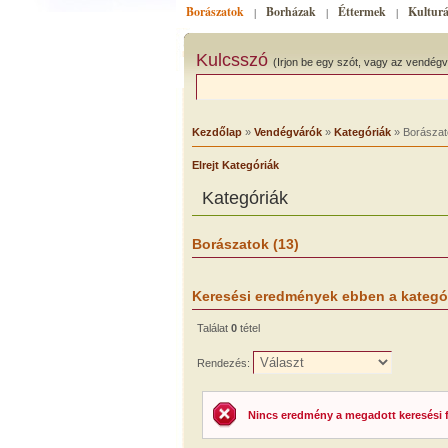
Borászatok
Borházak
Éttermek
Kulturá
|
|
|
Kulcsszó
(Irjon be egy szót, vagy az vendégv
Kezdőlap
»
Vendégvárók
»
Kategóriák
» Borászat
Elrejt Kategóriák
Kategóriák
Borászatok (13)
Keresési eredmények ebben a kategó
Találat
0
tétel
Rendezés:
Nincs eredmény a megadott keresési fel