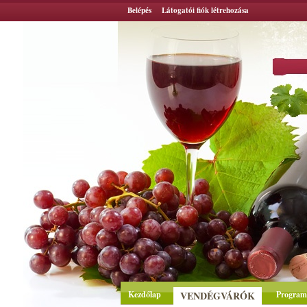
Belépés
Látogatói fiók létrehozása
Kezdőlap
VENDÉGVÁRÓK
Program