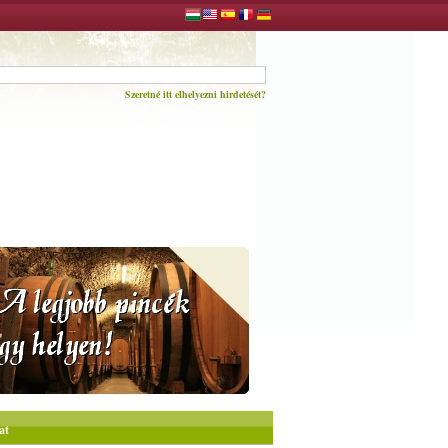
Szeretné itt elhelyezni hirdetését?
at