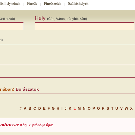
lis helyszínek
Pincék
Pincészetek
Szálláshelyek
|
|
|
Hely
áró nevét)
(Cím, Város, Irányítószám)
ok
riában:
Borászatok
#
A
B
C
D
E
F
G
H
I
J
K
L
M
N
O
P
Q
R
S
T
U
V
W
X
tételekkel! Kérjük, próbálja újra!