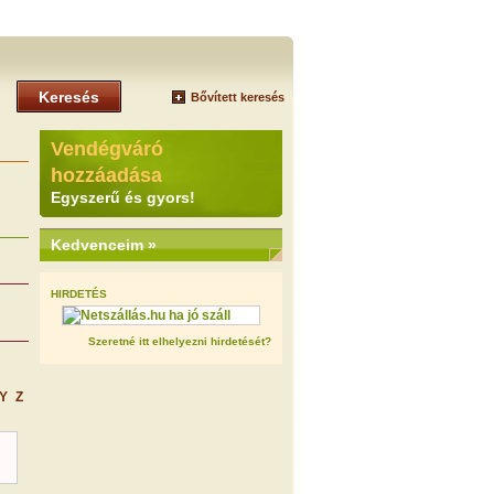
Keresés
Bővített keresés
+
Vendégváró
hozzáadása
Egyszerű és gyors!
Kedvenceim »
HIRDETÉS
Szeretné itt elhelyezni hirdetését?
Y
Z