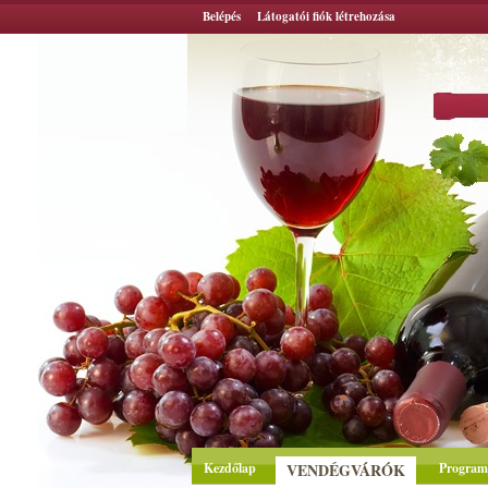
Belépés
Látogatói fiók létrehozása
Kezdőlap
VENDÉGVÁRÓK
Program