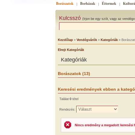
Borászatok
Borházak
Éttermek
Kulturá
|
|
|
Kulcsszó
(Irjon be egy szót, vagy az vendégv
Kezdőlap
»
Vendégvárók
»
Kategóriák
» Borászat
Elrejt Kategóriák
Kategóriák
Borászatok (13)
Keresési eredmények ebben a kategó
Találat
0
tétel
Rendezés:
Nincs eredmény a megadott keresési fel