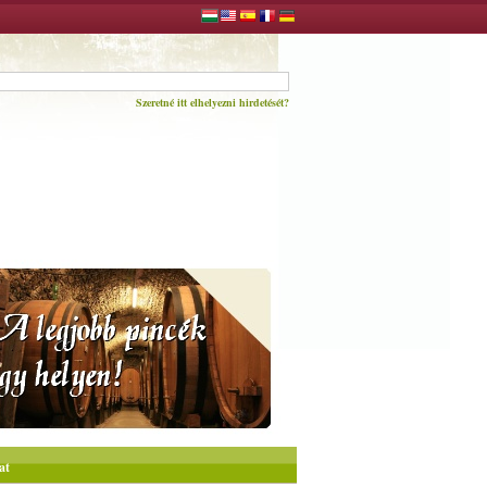
Szeretné itt elhelyezni hirdetését?
at