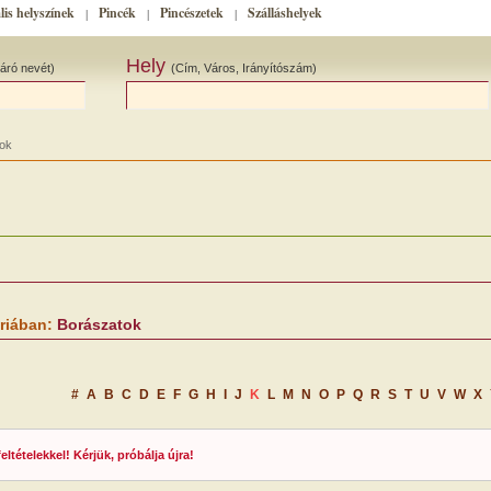
lis helyszínek
Pincék
Pincészetek
Szálláshelyek
|
|
|
Hely
áró nevét)
(Cím, Város, Irányítószám)
ok
riában:
Borászatok
#
A
B
C
D
E
F
G
H
I
J
K
L
M
N
O
P
Q
R
S
T
U
V
W
X
tételekkel! Kérjük, próbálja újra!