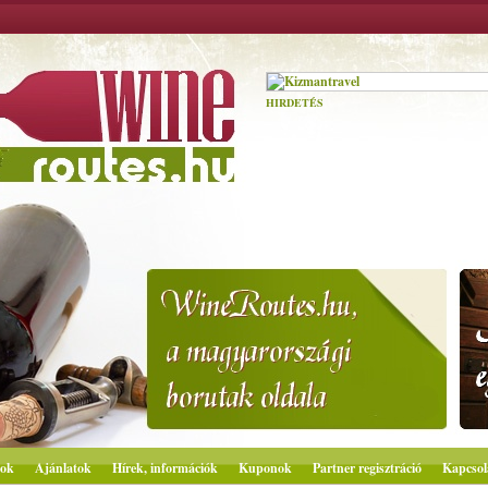
HIRDETÉS
ok
Ajánlatok
Hírek, információk
Kuponok
Partner regisztráció
Kapcsol