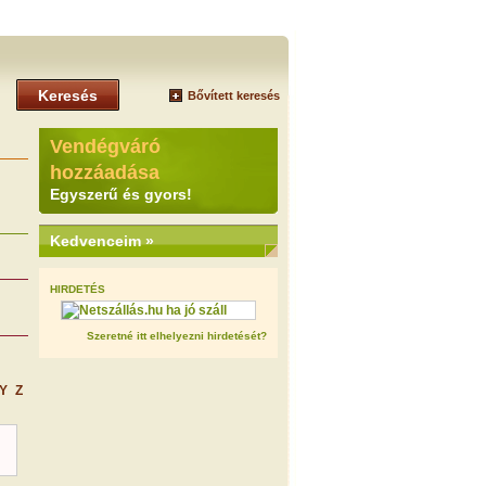
Keresés
Bővített keresés
+
Vendégváró
hozzáadása
Egyszerű és gyors!
Kedvenceim »
HIRDETÉS
Szeretné itt elhelyezni hirdetését?
Y
Z