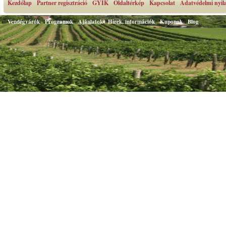
Kezdőlap
Partner regisztráció
GYIK
Oldaltérkép
Kapcsolat
Adatvédelmi nyil
Vendégvárók
Programok
Ajánlatok
Hírek, információk
Kuponok
Blog