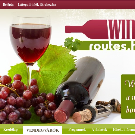
Belépés
Látogatói fiók létrehozása
Kezdőlap
VENDÉGVÁRÓK
Programok
Ajánlatok
Hírek, inform