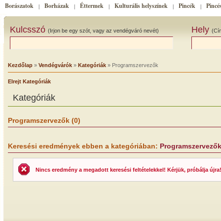
Borászatok
Borházak
Éttermek
Kulturális helyszínek
Pincék
Pincé
|
|
|
|
|
Kulcsszó
Hely
(Irjon be egy szót, vagy az vendégváró nevét)
(Cí
Kezdőlap
»
Vendégvárók
»
Kategóriák
» Programszervezők
Elrejt Kategóriák
Kategóriák
Programszervezők (0)
Keresési eredmények ebben a kategóriában:
Programszervező
Nincs eredmény a megadott keresési feltételekkel! Kérjük, próbálja újra