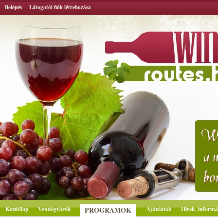
Belépés
Látogatói fiók létrehozása
Kezdőlap
Vendégvárók
PROGRAMOK
Ajánlatok
Hírek, informá